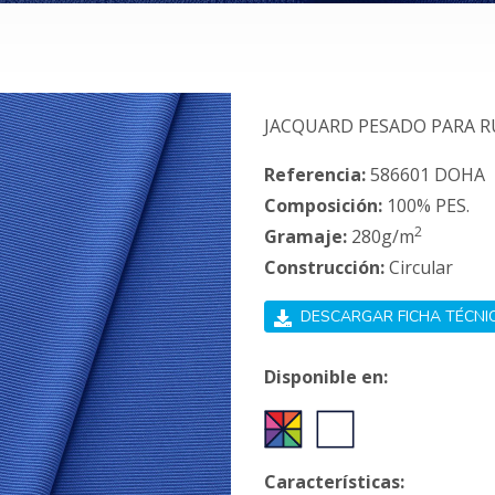
JACQUARD PESADO PARA 
Referencia:
586601 DOHA
Composición:
100% PES.
2
Gramaje:
280g/m
Construcción:
Circular
DESCARGAR FICHA TÉCNI
Disponible en:
Características: