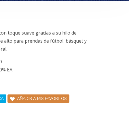
 con toque suave gracias a su hilo de
je alto para prendas de fútbol, básquet y
ral.
O
0% EA.
CA
AÑADIR A MIS FAVORITOS