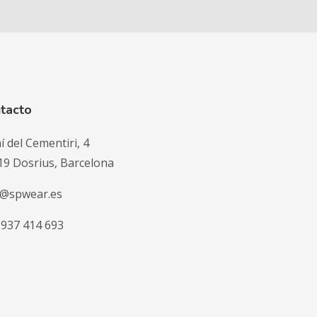
tacto
 del Cementiri, 4
19 Dosrius, Barcelona
o@spwear.es
 937 414 693