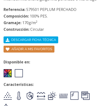
Referencia:
579501 PEPLUM PERCHADO
Composición:
100% PES.
2
Gramaje:
170g/m
Construcción:
Circular
DESCARGAR FICHA TÉCNICA
AÑADIR A MIS FAVORITOS
Disponible en:
Características: