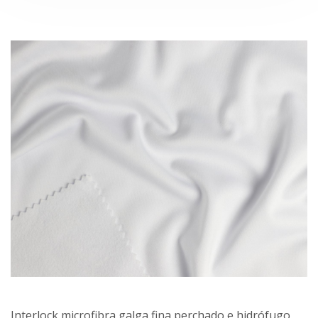
Interlock microfibra galga fina perchado e hidrófugo