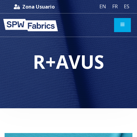
EN
FR
ES
Zona Usuario
R+AVUS