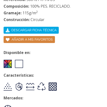
Composición:
100% PES. RECICLADO.
2
Gramaje:
115g/m
Construcción:
Circular
DESCARGAR FICHA TÉCNICA
AÑADIR A MIS FAVORITOS
Disponible en:
Características:
Mercados: